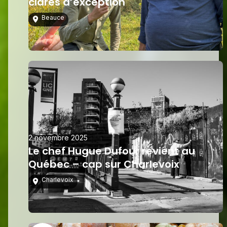
cidres d’exception
Beauce
2 novembre 2025
Le chef Hugue Dufour revient au
Québec – cap sur Charlevoix
Charlevoix