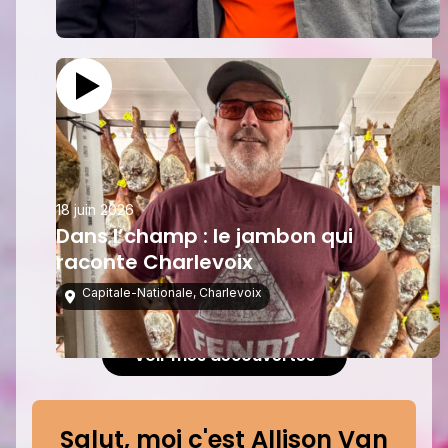
18 juin 2026
Dans l’champ : le jambon qui
raconte Charlevoix
Capitale-Nationale
,
Charlevoix
Voir mes découvertes
Salut, moi c'est Allison Van