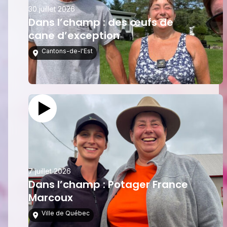
30 juillet 2026
Dans l’champ : des œufs de
cane d’exception
Cantons-de-l'Est
7 juillet 2026
Dans l’champ : Potager France
Marcoux
Ville de Québec