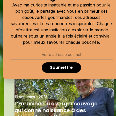
Avec ma curiosité insatiable et ma passion pour le
bon goût, je partage avec vous en primeur des
découvertes gourmandes, des adresses
savoureuses et des rencontres inspirantes. Chaque
infolettre est une invitation à explorer le monde
culinaire sous un angle à la fois éclairé et convivial,
Mes incontournables d'ici et
pour mieux savourer chaque bouchée.
d'ailleurs
Soumettre
16 septembre 2025
L’Enracinée, un verger sauvage
qui donne naissance à des