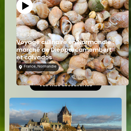
5 mai 2026
Voyage culinaire en Normandie :
marché de Dieppe, camembert
et calvados
France
,
Normandie
Voir mes découvertes