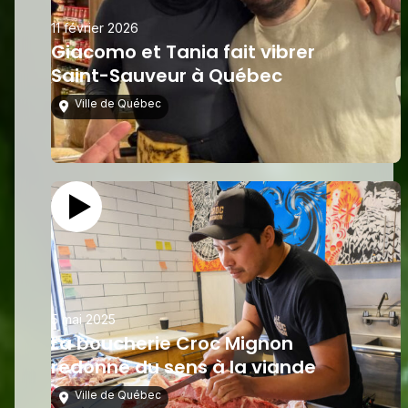
11 février 2026
Giacomo et Tania fait vibrer
Saint-Sauveur à Québec
Ville de Québec
5 mai 2025
La boucherie Croc Mignon
redonne du sens à la viande
Ville de Québec