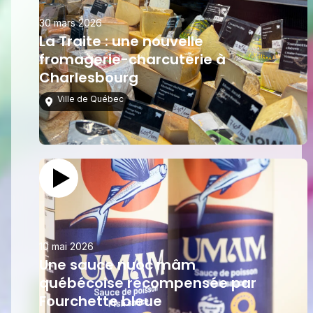
30 mars 2026
La Traite : une nouvelle
fromagerie-charcuterie à
Charlesbourg
Ville de Québec
10 mai 2026
Une sauce nuoc mâm
québécoise récompensée par
Fourchette bleue