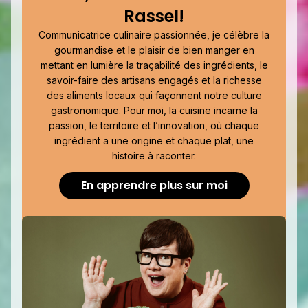
Rassel!
Communicatrice culinaire passionnée, je célèbre la
gourmandise et le plaisir de bien manger en
mettant en lumière la traçabilité des ingrédients, le
savoir-faire des artisans engagés et la richesse
des aliments locaux qui façonnent notre culture
gastronomique. Pour moi, la cuisine incarne la
passion, le territoire et l’innovation, où chaque
ingrédient a une origine et chaque plat, une
histoire à raconter.
En apprendre plus sur moi