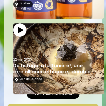
Québec
22 mai 2025
De Listuguj à la Tanière³, une
rare alliance éthique et durable
Ville de Québec
Voir mes entrevues