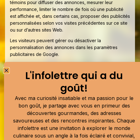
témoins pour diffuser des annonces, mesurer leur
performance, limiter le nombre de fois où une publicité
est affichée et, dans certains cas, proposer des publicités
personnalisées selon vos visites précédentes sur ce site
ou sur d’autres sites Web.
Les visiteurs peuvent gérer ou désactiver la
personnalisation des annonces dans les paramètres
publicitaires de Google.
Des fournisseurs publicitaires tiers ou des réseaux
L'infolettre qui a du
publicitaires peuvent aussi utiliser des fichiers témoins
pour diffuser des annonces sur ce site. Vous pouvez
goût!
consulter les sites de ces fournisseurs pour connaître
leurs pratiques et, lorsque l’option est offerte, désactiver
Avec ma curiosité insatiable et ma passion pour le
certains usages liés à la publicité personnalisée.
bon goût, je partage avec vous en primeur des
7. Outils de mesure et services
découvertes gourmandes, des adresses
tiers
savoureuses et des rencontres inspirantes. Chaque
infolettre est une invitation à explorer le monde
Le site peut utiliser des services tiers pour mesurer
culinaire sous un angle à la fois éclairé et convivial,