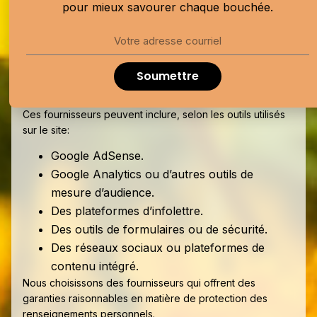
l’audience, analyser la performance, gérer des
pour mieux savourer chaque bouchée.
formulaires, envoyer des infolettres, afficher des
contenus intégrés ou diffuser des publicités.
Ces services peuvent recueillir certaines données
Soumettre
techniques ou utiliser des fichiers témoins selon leurs
propres politiques de confidentialité.
Ces fournisseurs peuvent inclure, selon les outils utilisés
sur le site:
Google AdSense.
Google Analytics ou d’autres outils de
mesure d’audience.
Des plateformes d’infolettre.
Des outils de formulaires ou de sécurité.
Des réseaux sociaux ou plateformes de
contenu intégré.
Nous choisissons des fournisseurs qui offrent des
garanties raisonnables en matière de protection des
renseignements personnels.