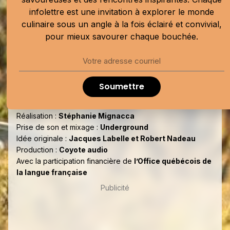
sur Radio-Canada OHdio et sur les plateformes balados
infolettre est une invitation à explorer le monde
habituelles.
culinaire sous un angle à la fois éclairé et convivial,
pour mieux savourer chaque bouchée.
Équipe
Soumettre
Animation, recherche et rédaction :
Allison Van Rassel
Réalisation :
Stéphanie Mignacca
Prise de son et mixage :
Underground
Idée originale :
Jacques Labelle et Robert Nadeau
Production :
Coyote audio
Avec la participation financière de
l’Office québécois de
la langue française
Publicité