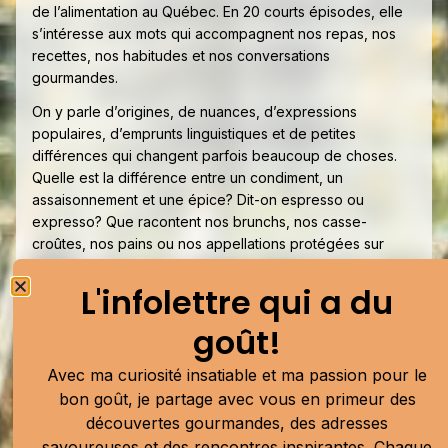
de l’alimentation au Québec. En 20 courts épisodes, elle
s’intéresse aux mots qui accompagnent nos repas, nos
recettes, nos habitudes et nos conversations
gourmandes.
On y parle d’origines, de nuances, d’expressions
populaires, d’emprunts linguistiques et de petites
différences qui changent parfois beaucoup de choses.
Quelle est la différence entre un condiment, un
assaisonnement et une épice? Dit-on espresso ou
expresso? Que racontent nos brunchs, nos casse-
croûtes, nos pains ou nos appellations protégées sur
notre culture alimentaire?
L'infolettre qui a du
La série aborde ces questions avec curiosité, humour et
rigueur, en compagnie de personnalités bien connues du
goût!
milieu culinaire, dont Ricardo, Stefano Faita, Minh Phat Tu,
Sandra Plourde et Danny St Pierre.
Avec ma curiosité insatiable et ma passion pour le
bon goût, je partage avec vous en primeur des
Les mots de l’alimentation
est produit par
Coyote
découvertes gourmandes, des adresses
audio
, avec la contribution financière de l’
Office
québécois de la langue française
. La série est disponible
savoureuses et des rencontres inspirantes. Chaque