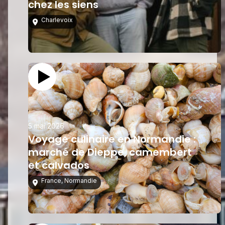
chez les siens
Charlevoix
5 mai 2026
Voyage culinaire en Normandie :
marché de Dieppe, camembert
et calvados
France
,
Normandie