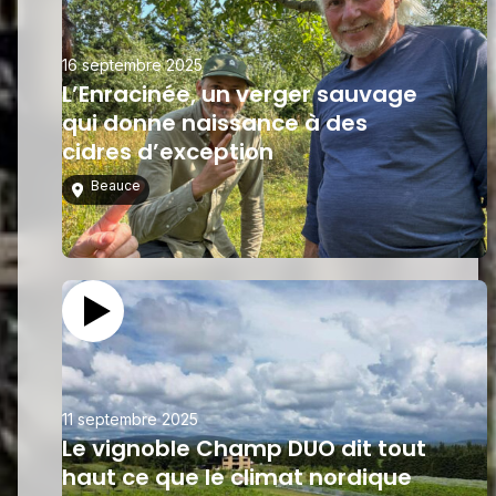
16 septembre 2025
L’Enracinée, un verger sauvage
qui donne naissance à des
cidres d’exception
Beauce
11 septembre 2025
Le vignoble Champ DUO dit tout
haut ce que le climat nordique