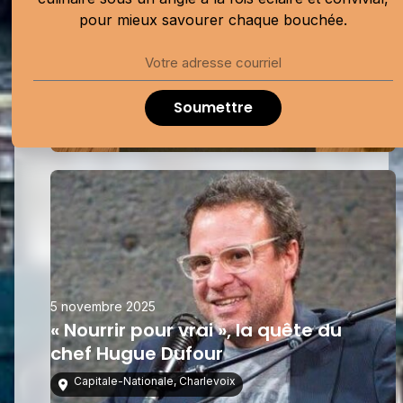
10 février 2026
pour mieux savourer chaque bouchée.
Mon premier repas chez
Sabayon, enfin!
Montréal
Soumettre
5 novembre 2025
« Nourrir pour vrai », la quête du
chef Hugue Dufour
Capitale-Nationale
,
Charlevoix