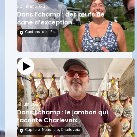
30 juillet 2026
Dans l’champ : des œufs de
cane d’exception
Cantons-de-l'Est
18 juin 2026
Dans l’champ : le jambon qui
raconte Charlevoix
Capitale-Nationale
,
Charlevoix