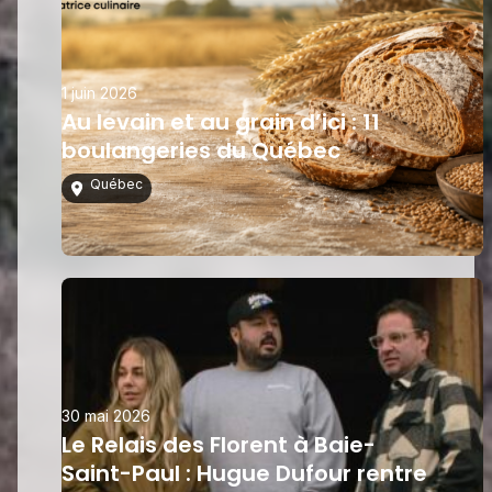
1 juin 2026
Au levain et au grain d’ici : 11
boulangeries du Québec
Québec
30 mai 2026
Le Relais des Florent à Baie-
Saint-Paul : Hugue Dufour rentre