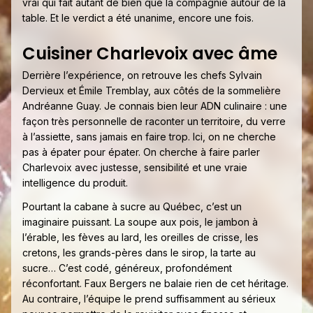
vrai qui fait autant de bien que la compagnie autour de la
table. Et le verdict a été unanime, encore une fois.
Cuisiner Charlevoix avec âme
Derrière l’expérience, on retrouve les chefs Sylvain
Dervieux et Émile Tremblay, aux côtés de la sommelière
Andréanne Guay. Je connais bien leur ADN culinaire : une
façon très personnelle de raconter un territoire, du verre
à l’assiette, sans jamais en faire trop. Ici, on ne cherche
pas à épater pour épater. On cherche à faire parler
Charlevoix avec justesse, sensibilité et une vraie
intelligence du produit.
Pourtant la cabane à sucre au Québec, c’est un
imaginaire puissant. La soupe aux pois, le jambon à
l’érable, les fèves au lard, les oreilles de crisse, les
cretons, les grands-pères dans le sirop, la tarte au
sucre… C’est codé, généreux, profondément
réconfortant. Faux Bergers ne balaie rien de cet héritage.
Au contraire, l’équipe le prend suffisamment au sérieux