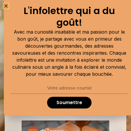
L'infolettre qui a du goût!
L'infolettre qui a du
Avec ma curiosité insatiable et ma passion
goût!
pour le bon goût, je partage avec vous en
Avec ma curiosité insatiable et ma passion pour le
primeur des découvertes gourmandes, des
bon goût, je partage avec vous en primeur des
adresses savoureuses et des rencontres
découvertes gourmandes, des adresses
inspirantes. Chaque infolettre est une
savoureuses et des rencontres inspirantes. Chaque
invitation à explorer le monde culinaire sous
infolettre est une invitation à explorer le monde
un angle à la fois éclairé et convivial, pour
culinaire sous un angle à la fois éclairé et convivial,
mieux savourer chaque bouchée.
pour mieux savourer chaque bouchée.
Soumettre
Soumettre
Publicité