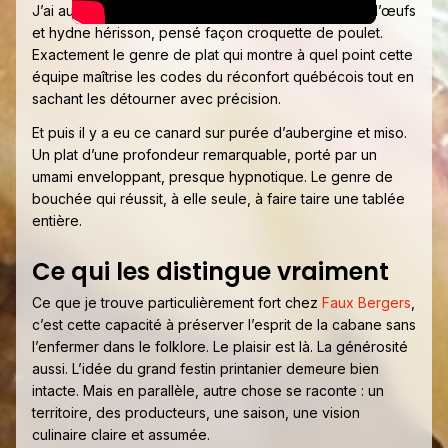
J’ai aussi beaucoup aimé le feuilleté sur brouillade d’œufs
et hydne hérisson, pensé façon croquette de poulet.
Exactement le genre de plat qui montre à quel point cette
équipe maîtrise les codes du réconfort québécois tout en
sachant les détourner avec précision.
Et puis il y a eu ce canard sur purée d’aubergine et miso.
Un plat d’une profondeur remarquable, porté par un
umami enveloppant, presque hypnotique. Le genre de
bouchée qui réussit, à elle seule, à faire taire une tablée
entière.
Ce qui les distingue vraiment
Ce que je trouve particulièrement fort chez
Faux Bergers
,
c’est cette capacité à préserver l’esprit de la cabane sans
l’enfermer dans le folklore. Le plaisir est là. La générosité
aussi. L’idée du grand festin printanier demeure bien
intacte. Mais en parallèle, autre chose se raconte : un
territoire, des producteurs, une saison, une vision
culinaire claire et assumée.