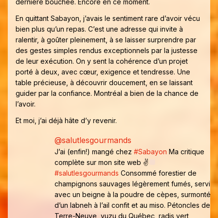
dernière bouchée. Encore en ce moment.
En quittant Sabayon, j’avais le sentiment rare d’avoir vécu
bien plus qu’un repas. C’est une adresse qui invite à
ralentir, à goûter pleinement, à se laisser surprendre par
des gestes simples rendus exceptionnels par la justesse
de leur exécution. On y sent la cohérence d’un projet
porté à deux, avec cœur, exigence et tendresse. Une
table précieuse, à découvrir doucement, en se laissant
guider par la confiance. Montréal a bien de la chance de
l’avoir.
Et moi, j’ai déjà hâte d’y revenir.
@salutlesgourmands
J’ai (enfin!) mangé chez
#Sabayon
Ma critique
complète sur mon site web ✌
#salutlesgourmands
Consommé forestier de
champignons sauvages légèrement fumés, servi
avec un beigne à la poudre de cèpes, surmonté
d’un labneh à l’ail confit et au miso. Pétoncles de
Terre-Neuve, yuzu du Québec, radis vert,