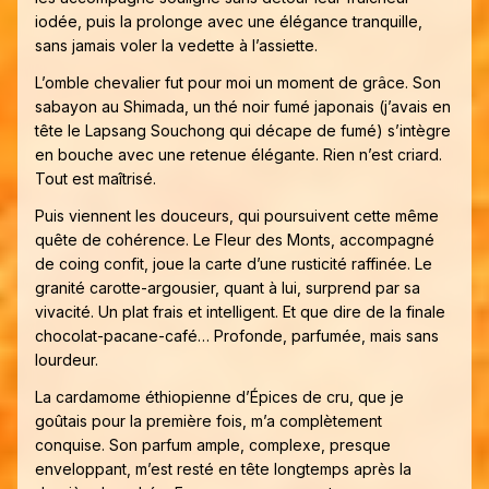
iodée, puis la prolonge avec une élégance tranquille,
sans jamais voler la vedette à l’assiette.
L’omble chevalier fut pour moi un moment de grâce. Son
sabayon au Shimada, un thé noir fumé japonais (j’avais en
tête le Lapsang Souchong qui décape de fumé) s’intègre
en bouche avec une retenue élégante. Rien n’est criard.
Tout est maîtrisé.
Puis viennent les douceurs, qui poursuivent cette même
quête de cohérence. Le Fleur des Monts, accompagné
de coing confit, joue la carte d’une rusticité raffinée. Le
granité carotte-argousier, quant à lui, surprend par sa
vivacité. Un plat frais et intelligent. Et que dire de la finale
chocolat-pacane-café… Profonde, parfumée, mais sans
lourdeur.
La cardamome éthiopienne d’Épices de cru, que je
goûtais pour la première fois, m’a complètement
conquise. Son parfum ample, complexe, presque
enveloppant, m’est resté en tête longtemps après la