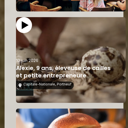
10 juin 2026
Alexie, 9 ans, éleveuse de cailles
et petite entrepreneure
Capitale-Nationale
,
Portneuf