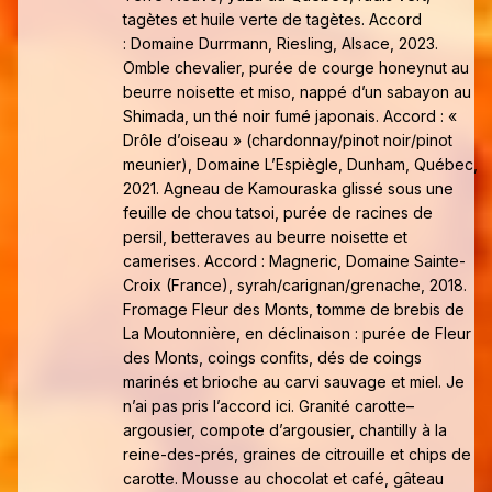
tagètes et huile verte de tagètes. Accord
: Domaine Durrmann, Riesling, Alsace, 2023.
Omble chevalier, purée de courge honeynut au
beurre noisette et miso, nappé d’un sabayon au
Shimada, un thé noir fumé japonais. Accord : «
Drôle d’oiseau » (chardonnay/pinot noir/pinot
meunier), Domaine L’Espiègle, Dunham, Québec,
2021. Agneau de Kamouraska glissé sous une
feuille de chou tatsoi, purée de racines de
persil, betteraves au beurre noisette et
camerises. Accord : Magneric, Domaine Sainte-
Croix (France), syrah/carignan/grenache, 2018.
Fromage Fleur des Monts, tomme de brebis de
La Moutonnière, en déclinaison : purée de Fleur
des Monts, coings confits, dés de coings
marinés et brioche au carvi sauvage et miel. Je
n’ai pas pris l’accord ici. Granité carotte–
argousier, compote d’argousier, chantilly à la
reine-des-prés, graines de citrouille et chips de
carotte. Mousse au chocolat et café, gâteau