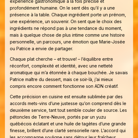
expérience gastronomique à la fois précise et
profondément humaine. On le sent dès qu’il y a une
présence à la table. Chaque ingrédient porte un prénom,
une expérience, un souvenir. On sent que le choix des
ingrédients ne répond pas à une tendance du moment,
mais à quelque chose de plus intime comme une histoire
personnelle, un parcours, une émotion que Marie-Josée
ou Patrice a envie de partager.
Chaque plat cherche – et trouve! – l’équilibre entre
réconfort, complexité et identité, avec une netteté
aromatique qui m’a étonnée à chaque bouchée. Je savais
Patrice maître du dessert, mais ce soir-là, j’ai mieux
compris encore comment fonctionne son ADN créatif.
Cette précision en cuisine est ensuite sublimée par des
accords mets-vins d’une justesse qu’on comprend dès le
deuxième service, tant tout semble couler de source. Les
pétoncles de Terre-Neuve, portés par un yuzu
québécois éclatant et une huile de tagètes d’une grande
finesse, brillent d’une clarté sensorielle rare. L’accord qui
les accompagne souligne sans détour leur fraîcheur