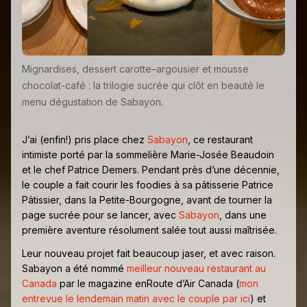
Mignardises, dessert carotte–argousier et mousse
chocolat-café : la trilogie sucrée qui clôt en beauté le
menu dégustation de Sabayon.
J’ai (enfin!) pris place chez
Sabayon
, ce restaurant
intimiste porté par la sommelière Marie-Josée Beaudoin
et le chef Patrice Demers. Pendant près d’une décennie,
le couple a fait courir les foodies à sa pâtisserie Patrice
Pâtissier, dans la Petite-Bourgogne, avant de tourner la
page sucrée pour se lancer, avec
Sabayon
, dans une
première aventure résolument salée tout aussi maîtrisée.
Leur nouveau projet fait beaucoup jaser, et avec raison.
Sabayon a été nommé
meilleur nouveau restaurant au
Canada
par le magazine enRoute d’Air Canada (
mon
entrevue le lendemain matin avec le couple par ici
) et