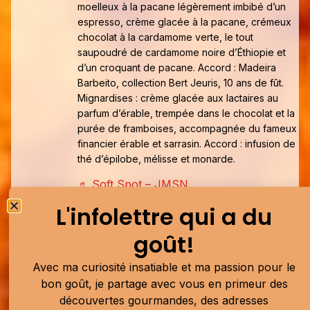
moelleux à la pacane légèrement imbibé d’un
espresso, crème glacée à la pacane, crémeux
chocolat à la cardamome verte, le tout
saupoudré de cardamome noire d’Éthiopie et
d’un croquant de pacane. Accord : Madeira
Barbeito, collection Bert Jeuris, 10 ans de fût.
Mignardises : crème glacée aux lactaires au
parfum d’érable, trempée dans le chocolat et la
purée de framboises, accompagnée du fameux
financier érable et sarrasin. Accord : infusion de
thé d’épilobe, mélisse et monarde.
♬ Soft Spot – JMSN
L'infolettre qui a du
MENU
goût!
Consommé forestier
de champignons sauvages
légèrement fumés, servi avec un beigne à la poudre de
Avec ma curiosité insatiable et ma passion pour le
cèpes, surmonté d’un labneh à l’ail confit et au miso.
bon goût, je partage avec vous en primeur des
Pétoncles de Terre-Neuve
,
yuzu du Québec
, radis vert,
découvertes gourmandes, des adresses