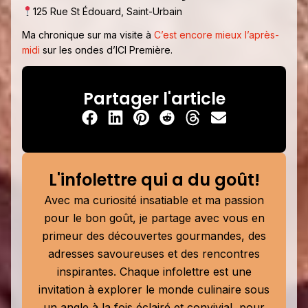
125 Rue St Édouard, Saint-Urbain
Ma chronique sur ma visite à
C’est encore mieux l’après-
midi
sur les ondes d’ICI Première.
Partager l'article
L'infolettre qui a du goût!
Avec ma curiosité insatiable et ma passion
pour le bon goût, je partage avec vous en
primeur des découvertes gourmandes, des
adresses savoureuses et des rencontres
inspirantes. Chaque infolettre est une
invitation à explorer le monde culinaire sous
un angle à la fois éclairé et convivial, pour