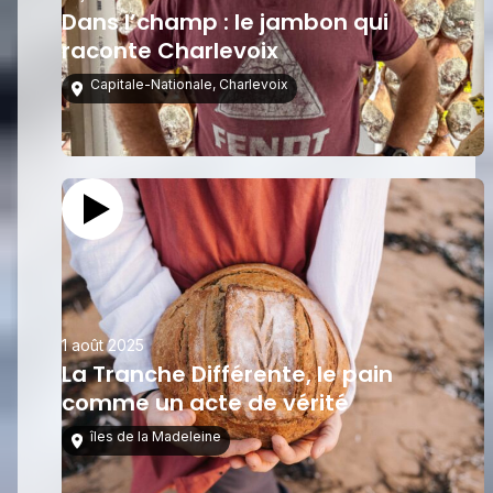
Dans l’champ : le jambon qui
raconte Charlevoix
Capitale-Nationale
,
Charlevoix
1 août 2025
La Tranche Différente, le pain
comme un acte de vérité
îles de la Madeleine