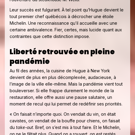
Leur succès est fulgurant. À tel point qu’Hugue devient le
tout premier chef québécois à décrocher une étoile
Michelin. Une reconnaissance qu’il accueille avec une
certaine ambivalence. Fier, certes, mais lucide quant aux
contraintes que cette distinction impose.
Liberté retrouvée en pleine
pandémie
Au fil des années, la cuisine de Hugue à New York
devient de plus en plus décomplexée, audacieuse, à
l’image de la ville elle-même. Mais la pandémie vient tout
bouleverser. Si elle frappe durement le monde de la
restauration, elle offre aussi une pause salutaire, un
moment de recul qui lui permet de redéfinir ses priorités.
« On faisait n’importe quoi. On vendait du vin, on était
cavistes, on vendait de la bouffe pour chiens, on faisait
du
take-out
. Bref, on s’est mis à tout faire. Et le Michelin,
on ne le fêtait plus. Quand on a rouvert, on est restés