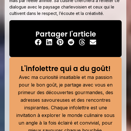
mais par réelle affinité. Sa cuisine cherchera à refléter ce
dialogue avec le paysage charlevoisien et ceux qui le
cultivent dans le respect, l’écoute et la créativité.
Partager l'article
L'infolettre qui a du goût!
Avec ma curiosité insatiable et ma passion
pour le bon goût, je partage avec vous en
primeur des découvertes gourmandes, des
adresses savoureuses et des rencontres
inspirantes. Chaque infolettre est une
invitation à explorer le monde culinaire sous
un angle à la fois éclairé et convivial, pour
mieux savourer chaque bouchée.