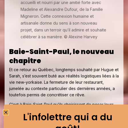
accueilli et nourri par une amitié forte avec
Madeline et Alexandre Dufour, de la Famille
Migneron. Cette connexion humaine et
artisanale donne du sens à son nouveau
projet, dans un terroir qu’il admire et souhaite
célébrer à sa manière. © Alexine Harvey
Baie-Saint-Paul, le nouveau
chapitre
Et ce retour au Québec, longtemps souhaité par Hugue et
Sarah, s’est souvent buté aux réalités logistiques liées à la
vie new-yorkaise. La fermeture de leur restaurant,
jumelée au contexte particulier des dernières années, a
toutefois permis de concrétiser ce rêve.
C’est à Baie-Saint-Paul qu’ils choisissent de poser leurs
valises, avec leur fille Crystal. Un choix motivé entre
L'infolettre qui a du
autres par leur complicité avec Madeleine et Alexandre
Dufour de la famille Migneron, artisans fromagers et