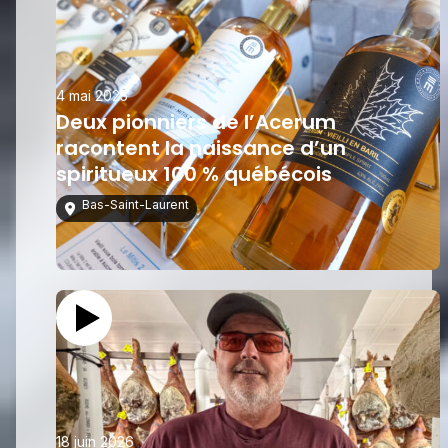
4 mai 2025
Deux pionniers de l’Acerum
racontent la naissance d’un
spiritueux 100 % québécois
Bas-Saint-Laurent
18 juin 2026