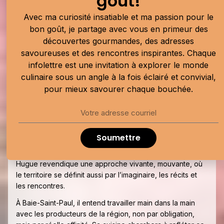
goût!
distillateurs reconnus de la région. « On est des petits
cousins de la fesse gauche », rigole Hugue.
Avec ma curiosité insatiable et ma passion pour le
bon goût, je partage avec vous en primeur des
Ce nouveau chapitre s’écrira dans un esprit de cuisine
découvertes gourmandes, des adresses
simple, franche et résolument locale, mais toujours
savoureuses et des rencontres inspirantes. Chaque
inventive, portée par une vision qui n’appartient qu’à lui. Il
veut sa cuisine libre, décomplexée et profondément
infolettre est une invitation à explorer le monde
personnelle.
culinaire sous un angle à la fois éclairé et convivial,
pour mieux savourer chaque bouchée.
« J’ai un souvenir d’enfance où je pensais que les ananas
poussaient dans le parc des Laurentides, comme si ça
faisait partie de notre terroir », lance-t-il en riant,
évoquant avec tendresse ce fruit qu’il qualifie aujourd’hui
de composante de son « terroir intellectuel ».
Soumettre
Loin d’un folklore figé ou d’une vision passéiste du terroir,
Hugue revendique une approche vivante, mouvante, où
le territoire se définit aussi par l’imaginaire, les récits et
les rencontres.
À Baie-Saint-Paul, il entend travailler main dans la main
avec les producteurs de la région, non par obligation,