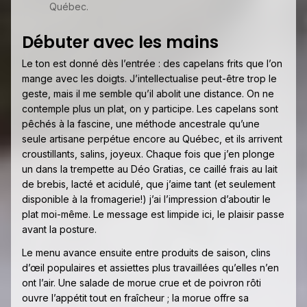
Québec.
Débuter avec les mains
Le ton est donné dès l’entrée : des capelans frits que l’on
mange avec les doigts. J’intellectualise peut-être trop le
geste, mais il me semble qu’il abolit une distance. On ne
contemple plus un plat, on y participe. Les capelans sont
pêchés à la fascine, une méthode ancestrale qu’une
seule artisane perpétue encore au Québec, et ils arrivent
croustillants, salins, joyeux. Chaque fois que j’en plonge
un dans la trempette au Déo Gratias, ce caillé frais au lait
de brebis, lacté et acidulé, que j’aime tant (et seulement
disponible à la fromagerie!) j’ai l’impression d’aboutir le
plat moi-même. Le message est limpide ici, le plaisir passe
avant la posture.
Le menu avance ensuite entre produits de saison, clins
d’œil populaires et assiettes plus travaillées qu’elles n’en
ont l’air. Une salade de morue crue et de poivron rôti
ouvre l’appétit tout en fraîcheur ; la morue offre sa