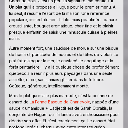
Chefs de Bois. C’est un peu sa signature, me confie-t-il.
Un plat qu’il a proposé à Hugue pour le premier menu. À
lui seul, il résume l’esprit de la maison. Une référence
populaire, immédiatement lisible, mais peaufinée : panure
croustillante, bouquet aromatique, chair fine et le plaisir
presque enfantin de saisir une minuscule cuisse à pleines
mains.
Autre moment fort, une saucisse de morue sur une bisque
de homard, ponctuée de moules et de têtes de violon. Le
plat fait dialoguer la mer, le crustacé, le coquillage et la
forêt printanière. Il y a là quelque chose de profondément
québécois à réunir plusieurs paysages dans une seule
assiette, et ce, sans jamais glisser dans le folklore.
Goûteux, généreux, intelligemment monté.
Mais le plat qui m’a le plus marquée, c’est la poitrine de
canard de
La Ferme Basque de Charlevoix
, nappée d’une
sauce « umamique ». L’adjectif est de Sarah Obraitis, la
conjointe de Hugue, qui l’a lancé avec enthousiasme pour
décrire son effet. Et c’est exactement ça. Le canard était
profond, précis, charnu, avec cette intensité qu’on