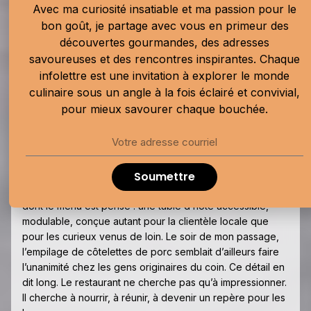
Avec ma curiosité insatiable et ma passion pour le
cuisine de famille : patates du dimanche,
bon goût, je partage avec vous en primeur des
légumes vinaigrette, salade verte, des
découvertes gourmandes, des adresses
classiques qui n’ont rien à prouver. La salade
savoureuses et des rencontres inspirantes. Chaque
de champignons de Paris, relevée d’une
infolettre est une invitation à explorer le monde
vinaigrette façon green goddess au persil
culinaire sous un angle à la fois éclairé et convivial,
avec de minuscules dés de jambon des
pour mieux savourer chaque bouchée.
Viandes biologiques de Charlevoix
, est la
plus coquette du lot.
Une table d’hôte qui rassemble
Soumettre
Ce qui distingue aussi
Le Relais des Florent
, c’est la façon
dont le menu est pensé : une table d’hôte accessible,
modulable, conçue autant pour la clientèle locale que
pour les curieux venus de loin. Le soir de mon passage,
l’empilage de côtelettes de porc semblait d’ailleurs faire
l’unanimité chez les gens originaires du coin. Ce détail en
dit long. Le restaurant ne cherche pas qu’à impressionner.
Il cherche à nourrir, à réunir, à devenir un repère pour les