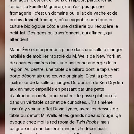
temps. La Famille Migneron, ce n’est pas qu’une
fromagerie : c’est un domaine où le lait de vache et de
brebis devient fromage, où un vignoble nordique en
culture biologique côtoie une distillerie qui récupère le
petit-lait. Des gens qui transforment, qui affinent, qui
attendent.
Marie-Ève et moi prenons place dans une salle à manger
habillée de mobilier rapatrié du M. Wells de New York et
de chaises chinées dans une ancienne auberge de la
région. Au centre, une table de billard dont le tapis vert
porte désormais une œuvre originale. C’est la pièce
maîtresse de la salle à manger. Du portrait de Ken Dryden
aux animaux empaillés en passant par une patte
d’autruche en métal pour soutenir le passe plat, on est
dans un véritable cabinet de curiosités. J’irais même
jusqu’à y voir un effet David Lynch, avec les dessus de
table du défunt M. Wells et les grands rideaux rouge. Ça
évoque chez moi la red room de
Twin Peaks
, mais
baignée ici d’une lumière franche. Un décor aussi