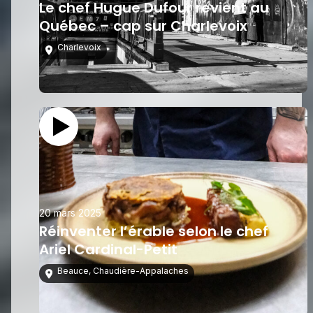
Le chef Hugue Dufour revient au
Québec – cap sur Charlevoix
Charlevoix
20 mars 2025
Réinventer l’érable selon le chef
Ariel Cardinal-Petit
Beauce
,
Chaudière-Appalaches