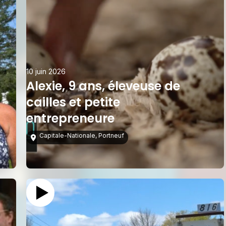
10 juin 2026
Alexie, 9 ans, éleveuse de
cailles et petite
entrepreneure
Capitale-Nationale
,
Portneuf