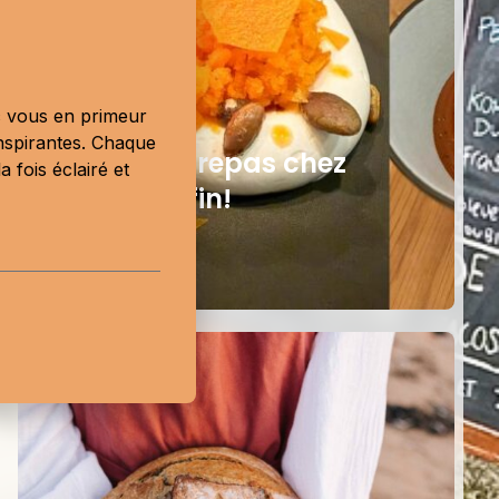
ec vous en primeur
10 février 2026
nspirantes. Chaque
Mon premier repas chez
 fois éclairé et
Sabayon, enfin!
Montréal