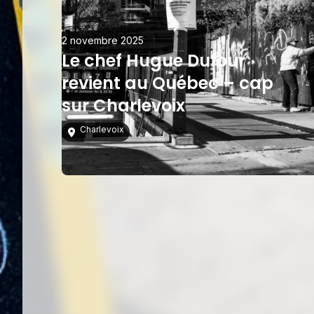
2 novembre 2025
Le chef Hugue Dufour
revient au Québec – cap
sur Charlevoix
Charlevoix