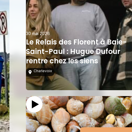
30 mai 2026
Le Relais des Florent à Baie-
Saint-Paul : Hugue Dufour
rentre chez les siens
Charlevoix