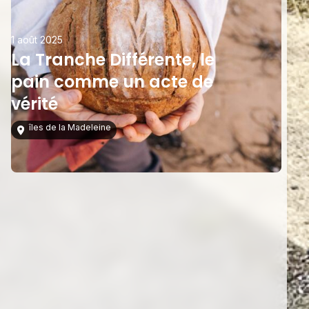
1 août 2025
La Tranche Différente, le
pain comme un acte de
vérité
îles de la Madeleine