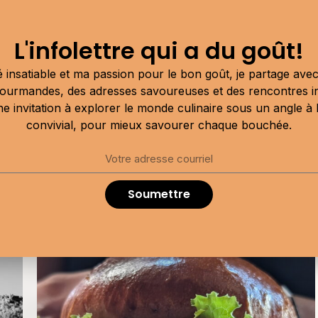
L'infolettre qui a du goût!
 insatiable et ma passion pour le bon goût, je partage av
28 mars 2026
ourmandes, des adresses savoureuses et des rencontres i
Incontournable cabane à
une invitation à explorer le monde culinaire sous un angle à la
sucre Faux Bergers
convivial, pour mieux savourer chaque bouchée.
Charlevoix
Soumettre