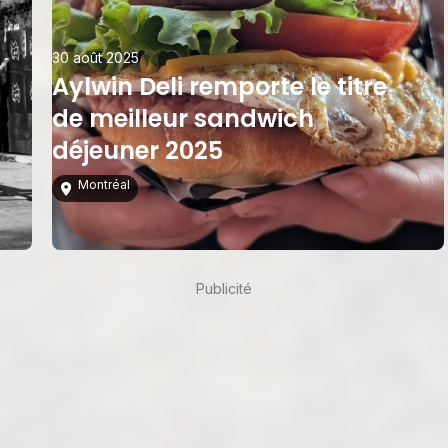
30 août 2025
Aylwin Deli remporte le titre
de meilleur sandwich
déjeuner 2025
Montréal
1
2
3
Suivant
Publicité