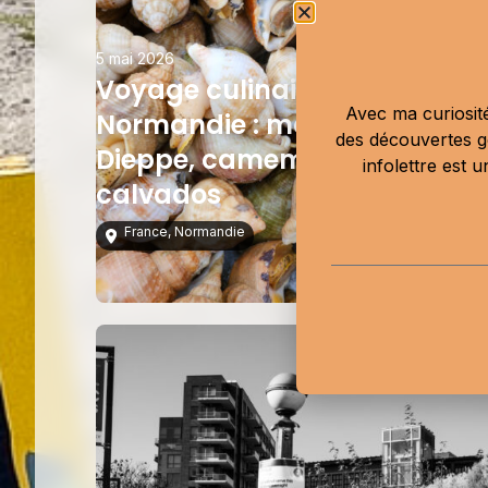
5 mai 2026
Voyage culinaire en
Avec ma curiosité
Normandie : marché de
des découvertes g
Dieppe, camembert et
infolettre est 
calvados
France
,
Normandie