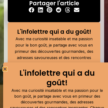
Partager l'article
L'infolettre qui a du goût!
Avec ma curiosité insatiable et ma passion
pour le bon goût, je partage avec vous en
primeur des découvertes gourmandes, des
adresses savoureuses et des rencontres
inspirantes. Chaque infolettre est une
L'infolettre qui a du
invitation à explorer le monde culinaire sous
un angle à la fois éclairé et convivial, pour
goût!
mieux savourer chaque bouchée.
Avec ma curiosité insatiable et ma passion pour le
bon goût, je partage avec vous en primeur des
découvertes gourmandes, des adresses
Soumettre
savoureuses et des rencontres inspirantes. Chaque