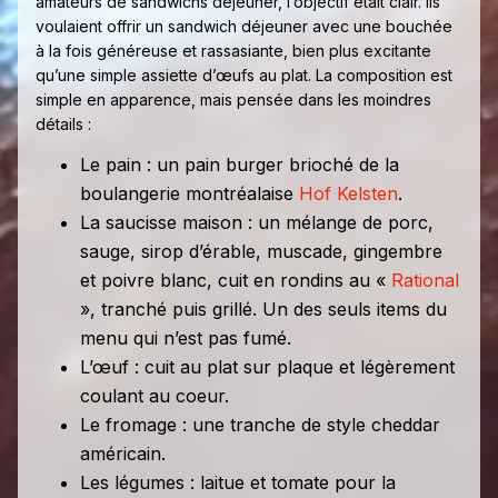
amateurs de sandwichs déjeuner, l’objectif était clair. Ils
voulaient offrir un sandwich déjeuner avec une bouchée
à la fois généreuse et rassasiante, bien plus excitante
qu’une simple assiette d’œufs au plat. La composition est
simple en apparence, mais pensée dans les moindres
détails :
Le pain : un pain burger brioché de la
boulangerie montréalaise
Hof Kelsten
.
La saucisse maison : un mélange de porc,
sauge, sirop d’érable, muscade, gingembre
et poivre blanc, cuit en rondins au «
Rational
», tranché puis grillé. Un des seuls items du
menu qui n’est pas fumé.
L’œuf : cuit au plat sur plaque et légèrement
coulant au coeur.
Le fromage : une tranche de style cheddar
américain.
Les légumes : laitue et tomate pour la