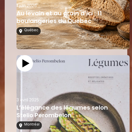
1 juin 2026
Au levain et au grain d’ici : 11
boulangeries du Québec
Québec
3 avril 2025
L’élégance des légumes selon
Stelio Perombelon
Montréal