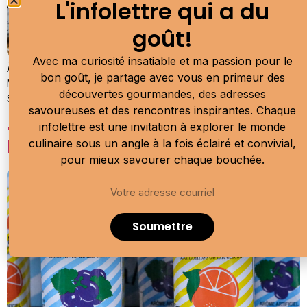
L'infolettre qui a du
goût!
Avec ma curiosité insatiable et ma passion pour le
À la rencontre du chef Alex Bouchard, au Saindoux, à Sainte-
bon goût, je partage avec vous en primeur des
Marie de Beauce pour découvrir son dessert à l’érable de la
découvertes gourmandes, des adresses
Semaine de l’érable.
savoureuses et des rencontres inspirantes. Chaque
Jutel : Une renaissance guidée par
infolettre est une invitation à explorer le monde
la nostalgie
culinaire sous un angle à la fois éclairé et convivial,
pour mieux savourer chaque bouchée.
Soumettre