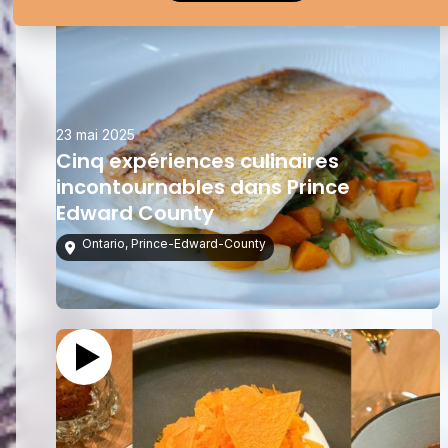
23 mai 2025
Cinq expériences culinaires
incontournables dans Prince
Edward County
Ontario
,
Prince-Edward-County