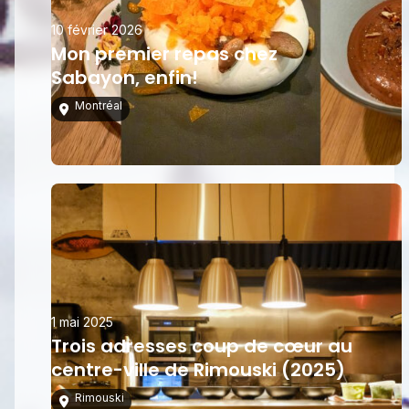
10 février 2026
Mon premier repas chez
Sabayon, enfin!
Montréal
1 mai 2025
Trois adresses coup de cœur au
centre-ville de Rimouski (2025)
Rimouski