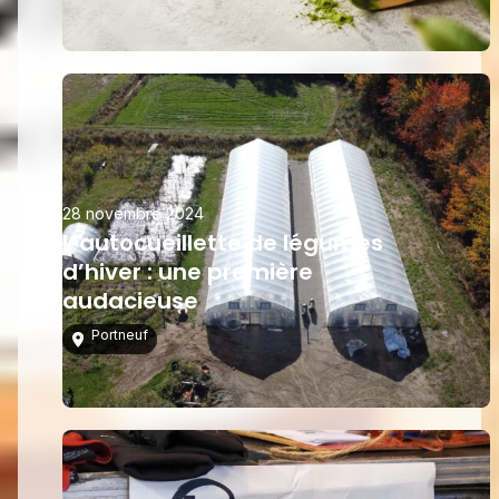
28 novembre 2024
L’autocueillette de légumes
d’hiver : une première
audacieuse
Portneuf