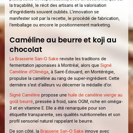
la traçabilité, le récit des artisans et la valorisation
d’ingrédients souvent oubliés. L’innovation se
manifester soit par la recette, le procédé de fabrication,
l’emballage ou encore le positionnement marketing.
Caméline au beurre et koji au
chocolat
La Brasserie San-O Sake
revisite les traditions de
fermentation japonaises à Montréal, alors que
Signé
Caméline d’Oliméga
, à Saint-Édouard, en Montérégie,
propulse la caméline au rang de super-ingrédient. Cette
dernière s’est d’ailleurs vu décerner la médaille d’or.
Signé Caméline
propose une
huile de caméline vierge au
goût beurré
, pressée à froid, sans OGM, riche en oméga-
3 et en vitamine E. Elle a été remarquée pour son
étiquette transparente, ses qualités nutritionnelles et son
profil sensoriel naturel rappelant le beurre.
De son côté, la
Brasserie San-O Sake
innove avec