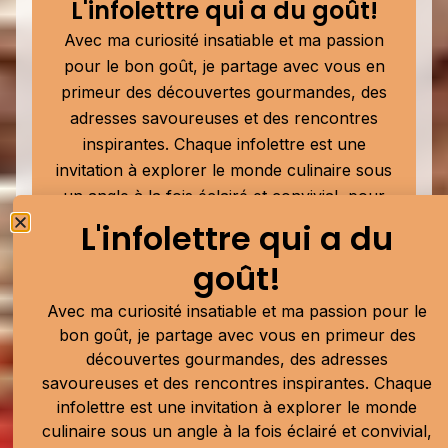
L'infolettre qui a du goût!
Avec ma curiosité insatiable et ma passion
pour le bon goût, je partage avec vous en
primeur des découvertes gourmandes, des
adresses savoureuses et des rencontres
inspirantes. Chaque infolettre est une
invitation à explorer le monde culinaire sous
un angle à la fois éclairé et convivial, pour
mieux savourer chaque bouchée.
L'infolettre qui a du
goût!
Avec ma curiosité insatiable et ma passion pour le
Soumettre
bon goût, je partage avec vous en primeur des
découvertes gourmandes, des adresses
Publicité
savoureuses et des rencontres inspirantes. Chaque
infolettre est une invitation à explorer le monde
culinaire sous un angle à la fois éclairé et convivial,