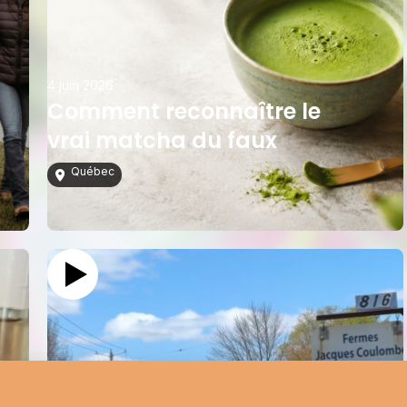
4 juin 2026
Comment reconnaître le
vrai matcha du faux
Québec