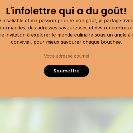
L'infolettre qui a du goût!
22 mai 2026
Dans l’champ : à la
 insatiable et ma passion pour le bon goût, je partage av
rencontre des artisans qui
ourmandes, des adresses savoureuses et des rencontres i
une invitation à explorer le monde culinaire sous un angle à la
nous nourrissent
convivial, pour mieux savourer chaque bouchée.
Québec
Publicité
Soumettre