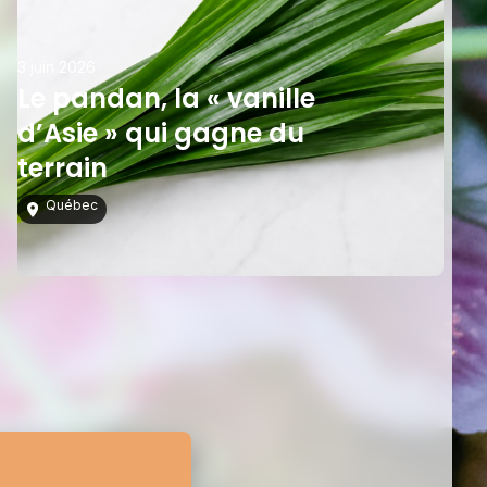
3 juin 2026
Le pandan, la « vanille
d’Asie » qui gagne du
terrain
Québec