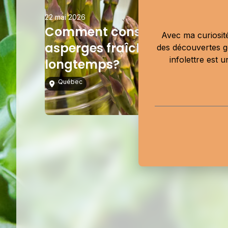
22 mai 2026
Comment conserver les
Avec ma curiosité
asperges fraîches plus
des découvertes g
infolettre est 
longtemps?
Québec