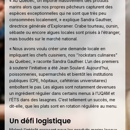
« Au Québec, on importe massivement des produits
marins alors que nos propres pêcheurs capturent des
espèces exceptionnelles qui ne sont que très peu
consommées localement, » explique Sandra Gauthier,
directrice générale d’Exploramer. Crabe tourteau, oursin,
sébaste ou encore algues locales sont prisés à l’étranger,
mais boudés sur le marché national.
« Nous avons voulu créer une demande locale en
impliquant les chefs cuisiniers, nos ‘’rockstars culinaires”
au Québec, » raconte Sandra Gauthier. L’un des premiers
à soutenir l’initiative a été Jean Soulard. Aujourd’hui,
poissonneries, supermarchés et bientôt les institutions
publiques (CPE, hôpitaux, cafétérias universitaires)
emboîtent le pas. Les algues sont notamment devenues
un ingrédient régulier dans certains menus à l’UQAM et
l’ÉTS dans des lasagnes. C’est tellement un succès, me
dit-elle, que les plats sont en rotation régulière au menu.
Un défi logistique
Malgré l’intérêt croissant pour les produits marins locaux,