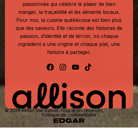
passionnée qui célèbre le plaisir de bien
manger, la traçabilité et les aliments locaux.
Pour moi, la cuisine québécoise est bien plus
que des saveurs. Elle raconte des histoires de
passion, d’identité et de terroir, où chaque
ingrédient a une origine et chaque plat, une
histoire à partager.
© 2026 Allison Van Rassel. Tous droits réservés.
Politique de confidentialité