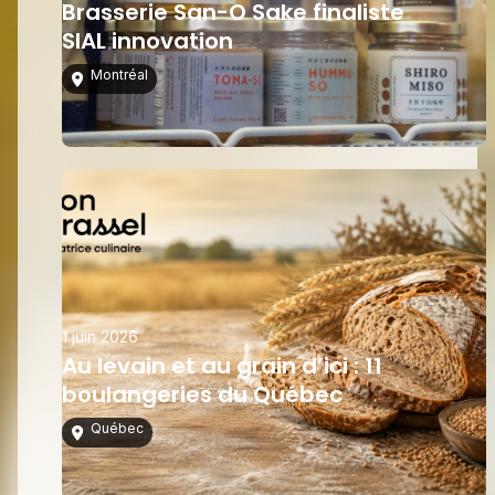
Brasserie San-O Sake finaliste
SIAL innovation
Montréal
1 juin 2026
Au levain et au grain d’ici : 11
boulangeries du Québec
Québec