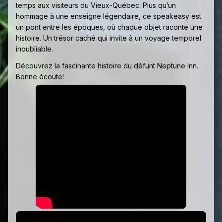
temps aux visiteurs du Vieux-Québec. Plus qu’un
hommage à une enseigne légendaire, ce speakeasy est
un pont entre les époques, où chaque objet raconte une
histoire. Un trésor caché qui invite à un voyage temporel
inoubliable.
Découvrez la fascinante histoire du défunt Neptune Inn.
Bonne écoute!