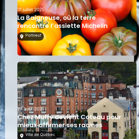
31 juillet 2025
La Baigneuse, où la terre
rencontre l’assiette Michelin
Portneuf
27 août 2025
Chez Muffy devient Coteau pour
mieux affirmer ses racines
Ville de Québec