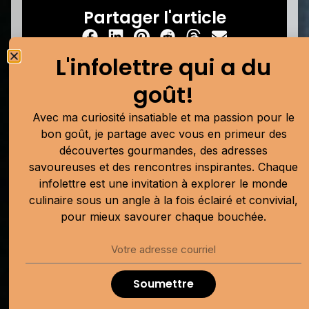
Partager l'article
L'infolettre qui a du
goût!
L'infolettre qui a du goût!
Avec ma curiosité insatiable et ma passion pour le
Avec ma curiosité insatiable et ma passion
bon goût, je partage avec vous en primeur des
pour le bon goût, je partage avec vous en
découvertes gourmandes, des adresses
primeur des découvertes gourmandes, des
savoureuses et des rencontres inspirantes. Chaque
adresses savoureuses et des rencontres
infolettre est une invitation à explorer le monde
inspirantes. Chaque infolettre est une
culinaire sous un angle à la fois éclairé et convivial,
invitation à explorer le monde culinaire sous
pour mieux savourer chaque bouchée.
un angle à la fois éclairé et convivial, pour
mieux savourer chaque bouchée.
Soumettre