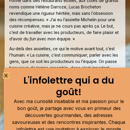
Formé dans des restaurants étoilés, aux côtés de grands
noms comme Hélène Darroze, Lucas Brocheton
revendique une rigueur héritée, mais sans l’obsession
des récompenses. « J’ai eu l’assiette Michelin pour une
cuisine créative, mais je ne cours pas après ça. Le but,
c’est de travailler avec les producteurs, de faire plaisir et
d’avoir du
fun
avec mon équipe. »
Au-delà des assiettes, ce qui le motive avant tout, c’est
l’humain. « La cuisine, c’est communiquer, parler avec les
gens, que ce soit les producteurs ou l’équipe. On passe
beaucoup de temps ensemble, donc c’est important
d’avoir du plaisir et des échanges. »
L'infolettre qui a du
Avec son homard de la Gaspésie aux fleurs de jardin et
goût!
ses assiettes inspirées du terroir, Lucas Brocheton
imprime déjà sa marque à Coteau. Il propose une cuisine
Avec ma curiosité insatiable et ma passion pour le
de saison, vivante, audacieuse et profondément
bon goût, je partage avec vous en primeur des
connectée aux artisans d’ici.
découvertes gourmandes, des adresses
Je vous invite à me suivre dans les cuisines de
Coteau
,
savoureuses et des rencontres inspirantes. Chaque
aux côtés du chef Brocheton, qui me prépare un plat
infolettre est une invitation à explorer le monde