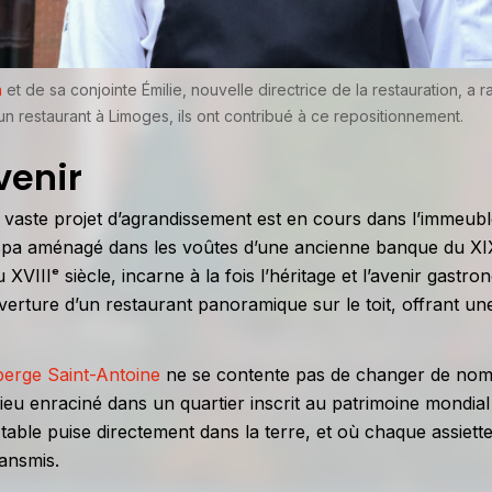
n
et de sa conjointe Émilie, nouvelle directrice de la restauration, a r
’un restaurant à Limoges, ils ont contribué à ce repositionnement.
venir
n vaste projet d’agrandissement est en cours dans l’immeubl
 spa aménagé dans les voûtes d’une ancienne banque du XIX
 XVIIIᵉ siècle, incarne à la fois l’héritage et l’avenir gastr
l’ouverture d’un restaurant panoramique sur le toit, offrant u
berge Saint-Antoine
ne se contente pas de changer de nom,
 lieu enraciné dans un quartier inscrit au patrimoine mondial
able puise directement dans la terre, et où chaque assiett
transmis.