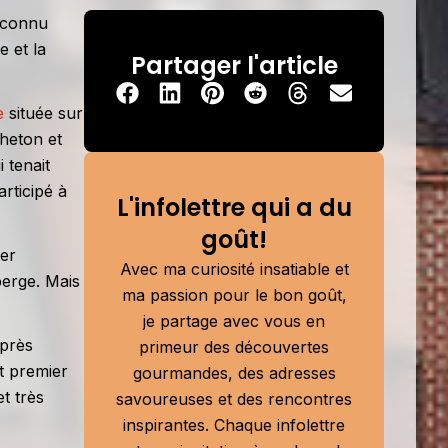
 connu
e et la
Partager l'article
e
située sur
cheton et
 tenait
articipé à
L'infolettre qui a du
goût!
mer
Avec ma curiosité insatiable et
berge. Mais
ma passion pour le bon goût,
je partage avec vous en
 près
primeur des découvertes
ut premier
gourmandes, des adresses
t très
savoureuses et des rencontres
inspirantes. Chaque infolettre