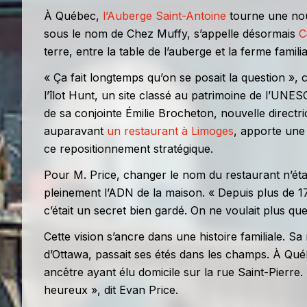
À Québec,
l’Auberge Saint-Antoine
tourne une nou
sous le nom de Chez Muffy, s’appelle désormais
C
terre, entre la table de l’auberge et la ferme famili
« Ça fait longtemps qu’on se posait la question »,
l’îlot Hunt, un site classé au patrimoine de l’UNE
de sa conjointe Émilie Brocheton, nouvelle directric
auparavant
un restaurant à Limoges
, apporte une 
ce repositionnement stratégique.
Pour M. Price, changer le nom du restaurant n’ét
pleinement l’ADN de la maison. « Depuis plus de 17
c’était un secret bien gardé. On ne voulait plus que
Cette vision s’ancre dans une histoire familiale. S
d’Ottawa, passait ses étés dans les champs. À Québe
ancêtre ayant élu domicile sur la rue Saint-Pierre
heureux », dit Evan Price.