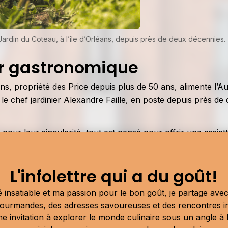
u Jardin du Coteau, à l’île d’Orléans, depuis près de deux décennies.
r gastronomique
ans, propriété des Price depuis plus de 50 ans, alimente l’
le chef jardinier Alexandre Faille, en poste depuis près de
our leur singularité, tout est pensé pour offrir une assiet
une serre froide inspirée des méthodes de Jean-Martin Forti
ettre de récolter des légumes d’hiver, doublant ainsi la pro
L'infolettre qui a du goût!
ire les inspecteurs du
Guide Michelin
, Evan Price demeure p
 insatiable et ma passion pour le bon goût, je partage av
ir une expérience extraordinaire à nos clients, jour après jou
ourmandes, des adresses savoureuses et des rencontres i
une invitation à explorer le monde culinaire sous un angle à la
èle. »