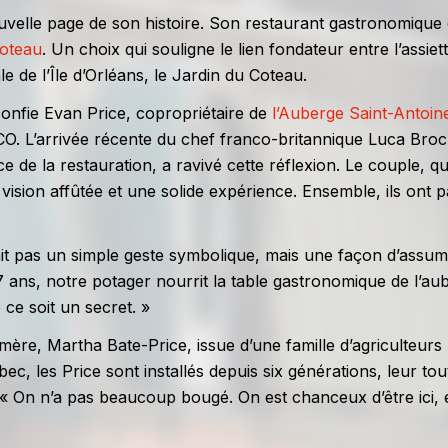
velle page de son histoire. Son restaurant gastronomique
oteau
. Un choix qui souligne le lien fondateur entre l’assiett
ale de l’Île d’Orléans, le Jardin du Coteau.
 confie Evan Price, copropriétaire de
l’Auberge Saint-Antoin
SCO. L’arrivée récente du chef franco-britannique Luca Bro
e de la restauration, a ravivé cette réflexion. Le couple, qui
vision affûtée et une solide expérience. Ensemble, ils ont p
ait pas un simple geste symbolique, mais une façon d’assu
 ans, notre potager nourrit la table gastronomique de l’au
 ce soit un secret. »
a mère, Martha Bate-Price, issue d’une famille d’agriculteurs
c, les Price sont installés depuis six générations, leur to
. « On n’a pas beaucoup bougé. On est chanceux d’être ici, e