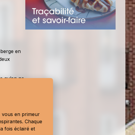
Auberge en
 deux
te qu’on ne
er viendra
duction et
rudent. «
ec vous en primeur
r. Si une
nspirantes. Chaque
 fois éclairé et