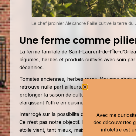
Le chef jardinier Alexandre Faille cultive la terre d
Une ferme comme pilie
La ferme familiale de Saint-Laurent-de-l’Île-d’Orlé
légumes, herbes et produits cultivés avec soin par 
décennies.
Tomates anciennes, herbes rares, légumes choisis p
retrouve nulle part ailleurs. Et dès cet automne, 
prolonger la saison de culture à neuf mois et perm
élargissant l’offre en cuisine.
Interrogé sur la possibilité que cette démarche att
Avec ma curiosité
Ce n’est pas notre objectif. Notre but, c’est d’offr
des découvertes g
infolettre est 
étoile vient, tant mieux, mais d’abord, c’est la client