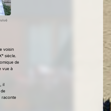
avivé
e voisin
ᵉ siècle.
onomique de
ne vue à
 il
 de
e raconte