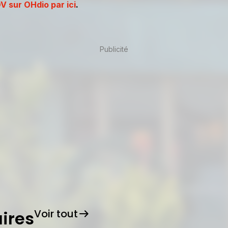
V sur OHdio par ici
.
Publicité
Voir tout
ires