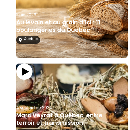
1 juin 2026
Au levain et au grain d’ici : 11
boulangeries du Québec
Québec
4 septembre 2024
Marc Veyrat à Québec, entre
terroir et transmission