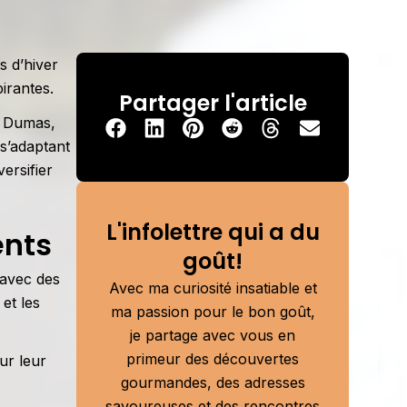
s d’hiver
irantes.
Partager l'article
u Dumas,
s’adaptant
ersifier
L'infolettre qui a du
ents
goût!
 avec des
Avec ma curiosité insatiable et
 et les
ma passion pour le bon goût,
je partage avec vous en
primeur des découvertes
our leur
gourmandes, des adresses
savoureuses et des rencontres