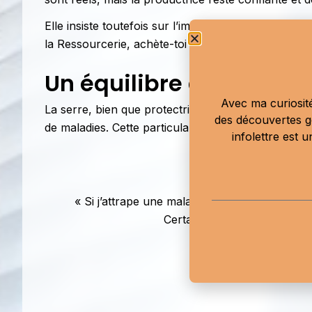
Elle insiste toutefois sur l’importance de la préven
la Ressourcerie, achète-toi une paire de bottes, e
Un équilibre délicat
Avec ma curiosité
La serre, bien que protectrice pour les légumes d’
des découvertes g
de maladies. Cette particularité rend la gestion des 
infolettre est 
« Si j’attrape une maladie, surtout dans la tom
Certaines maladies obligent 
Rosalie Fore