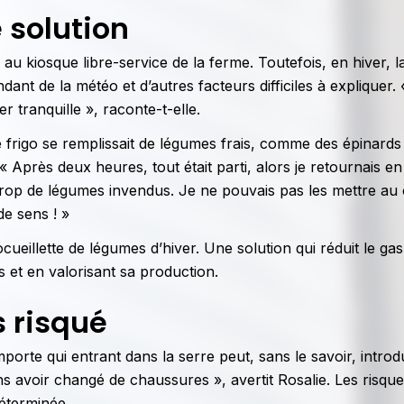
 solution
u kiosque libre-service de la ferme. Toutefois, en hiver, l
ant de la météo et d’autres facteurs difficiles à expliquer. «
r tranquille », raconte-t-elle.
frigo se remplissait de légumes frais, comme des épinards
près deux heures, tout était parti, alors je retournais en c
c trop de légumes invendus. Je ne pouvais pas les mettre au
de sens ! »
ueillette de légumes d’hiver. Une solution qui réduit le gasp
s et en valorisant sa production.
s risqué
importe qui entrant dans la serre peut, sans le savoir, introd
ans avoir changé de chaussures », avertit Rosalie. Les risque
déterminée.