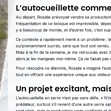
L’autocueillette comme
Au départ, Rosalie prévoyait vendre sa production a
fréquentation de ce kiosque est imprévisible, dépend
y a beaucoup de monde, et d’autres fois, c’est supe
Ce contexte a rapidement mené à un problème : le 
surprenamment sucrés, sans que tout soit vendu. « A
Mais à la fin de la semaine, je me retrouvais ave
alors je les mangeais moi-même. Ça ne faisait pas 
Pour résoudre ce dilemme, Rosalie a imaginé l’autoc
tout en offrant une expérience unique aux visiteur
Un projet excitant, mai
L’autocueillette en serre n’est pas sans défis. « N’
prédateur, surtout s’il revient d’une autre serre s
sont réels, mais la productrice reste confiante et 