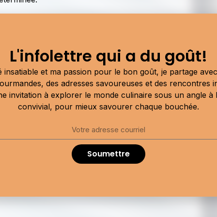
tion. « Si tu comptes visiter une autre petite ferme ou une s
t garde-les dans ton coffre d’auto pour entrer dans ma serr
L'infolettre qui a du goût!
 insatiable et ma passion pour le bon goût, je partage av
hiver, offre aussi un environnement humide propice à la pro
ourmandes, des adresses savoureuses et des rencontres i
risques cruciale.
une invitation à explorer le monde culinaire sous un angle à la
convivial, pour mieux savourer chaque bouchée.
ate, ça pourrait signifier la fin de la ferme. Je n’ai pas de p
à laisser la serre en jachère pendant cinq ans. »
Soumettre
st, copropriétaire Ferme Almana