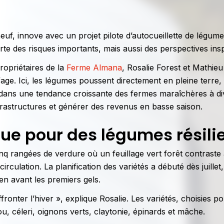
f, innove avec un projet pilote d’autocueillette de légume
rte des risques importants, mais aussi des perspectives insp
ropriétaires de la
Ferme Almana
, Rosalie Forest et Mathie
ge. Ici, les légumes poussent directement en pleine terre, 
it dans une tendance croissante des fermes maraîchères à div
frastructures et générer des revenus en basse saison.
e pour des légumes résili
nq rangées de verdure où un feuillage vert forêt contraste
rculation. La planification des variétés a débuté dès juillet,
en avant les premiers gels.
ffronter l’hiver », explique Rosalie. Les variétés, choisies p
ou, céleri, oignons verts, claytonie, épinards et mâche.