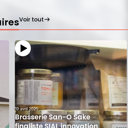
Voir tout
ires
19 avril 2025
Brasserie San-O Sake
finaliste SIAL innovation