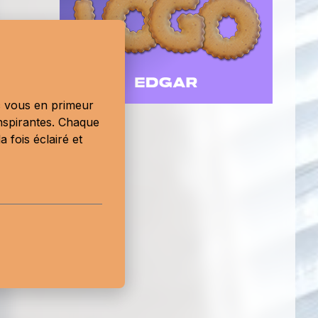
erre, va à
e. »
ec vous en primeur
lifération
nspirantes. Chaque
 fois éclairé et
lan B.