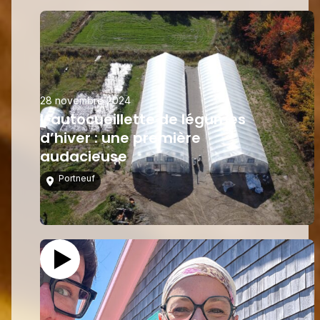
28 novembre 2024
L’autocueillette de légumes
d’hiver : une première
audacieuse
Portneuf