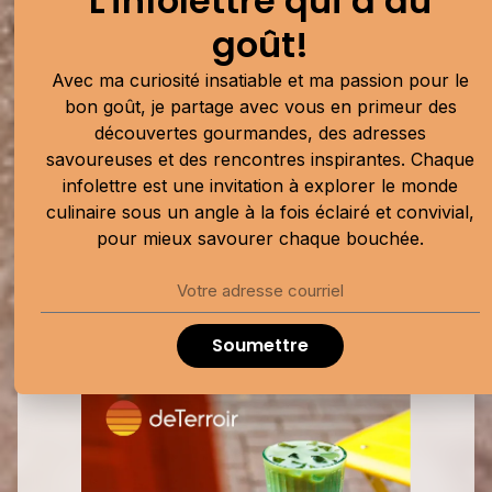
L'infolettre qui a du
pour le bon goût, je partage avec vous en
goût!
primeur des découvertes gourmandes, des
adresses savoureuses et des rencontres
Avec ma curiosité insatiable et ma passion pour le
inspirantes. Chaque infolettre est une
bon goût, je partage avec vous en primeur des
invitation à explorer le monde culinaire sous
découvertes gourmandes, des adresses
savoureuses et des rencontres inspirantes. Chaque
un angle à la fois éclairé et convivial, pour
infolettre est une invitation à explorer le monde
mieux savourer chaque bouchée.
culinaire sous un angle à la fois éclairé et convivial,
pour mieux savourer chaque bouchée.
Soumettre
Soumettre
Publicité