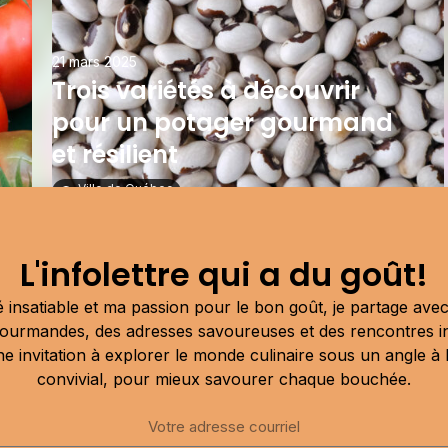
21 mars 2025
Trois variétés à découvrir
pour un potager gourmand
et résilient
Ville de Québec
Publicité
L'infolettre qui a du goût!
 insatiable et ma passion pour le bon goût, je partage av
ourmandes, des adresses savoureuses et des rencontres i
une invitation à explorer le monde culinaire sous un angle à la
convivial, pour mieux savourer chaque bouchée.