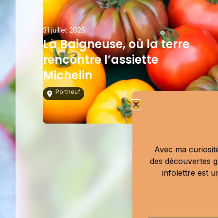
31 juillet 2025
La Baigneuse, où la terre
rencontre l’assiette
Michelin
Portneuf
Avec ma curiosité
des découvertes g
infolettre est 