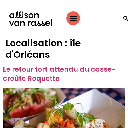
Localisation :
île
d'Orléans
Le retour fort attendu du casse-
croûte Roquette