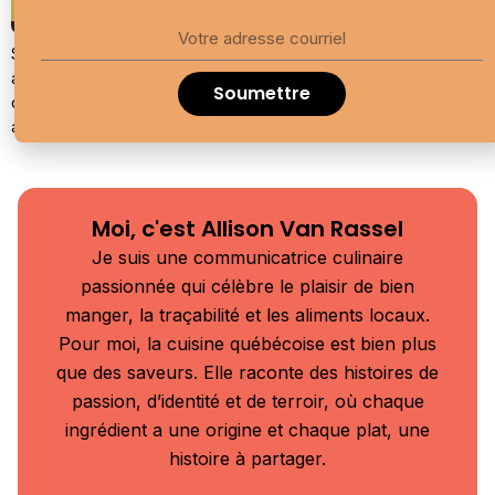
Sucrée, juteuse et incroyablement croquante, la pomme Orléans
a tout pour elle. Cette nouvelle variété développée sur l’île
Soumettre
d’Orléans, une variété dite « parfaite », est enfin commercialisée
après 24 ans d’efforts.
Moi, c'est Allison Van Rassel
Je suis une communicatrice culinaire
passionnée qui célèbre le plaisir de bien
manger, la traçabilité et les aliments locaux.
Pour moi, la cuisine québécoise est bien plus
que des saveurs. Elle raconte des histoires de
passion, d’identité et de terroir, où chaque
ingrédient a une origine et chaque plat, une
histoire à partager.