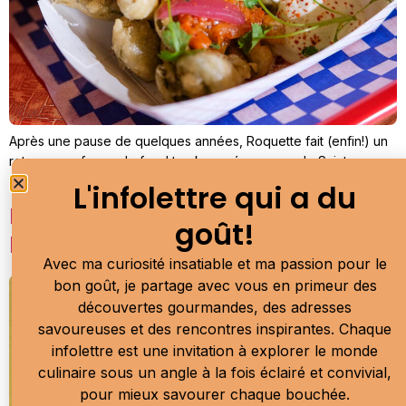
Après une pause de quelques années, Roquette fait (enfin!) un
retour sous forme de food truck ancré au cœur de Saint-
Laurent-de-l’Île-d’Orléans.
L'infolettre qui a du
La pomme Orléans voit le jour à
goût!
l’île d’Orléans
Avec ma curiosité insatiable et ma passion pour le
bon goût, je partage avec vous en primeur des
découvertes gourmandes, des adresses
savoureuses et des rencontres inspirantes. Chaque
infolettre est une invitation à explorer le monde
culinaire sous un angle à la fois éclairé et convivial,
pour mieux savourer chaque bouchée.