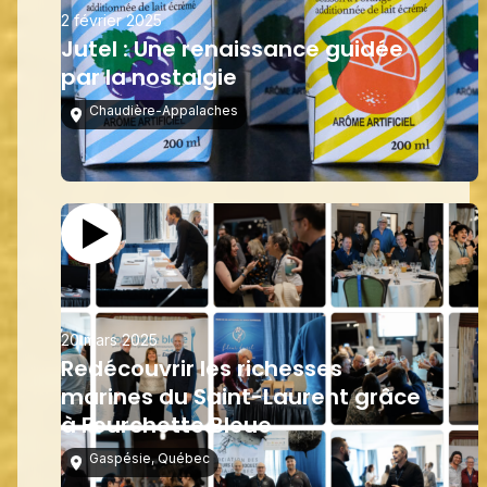
2 février 2025
Jutel : Une renaissance guidée
par la nostalgie
Chaudière-Appalaches
20 mars 2025
Redécouvrir les richesses
marines du Saint-Laurent grâce
à Fourchette Bleue
Gaspésie
,
Québec