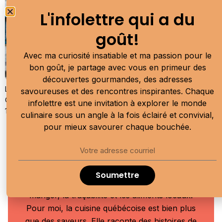
L'infolettre qui a du
goût!
Avec ma curiosité insatiable et ma passion pour le
bon goût, je partage avec vous en primeur des
découvertes gourmandes, des adresses
Le Neptune, un speakeasy moderne blotti dans le Vieux-
savoureuses et des rencontres inspirantes. Chaque
Québec, où des verres en cristal historiques et des histoires du
infolettre est une invitation à explorer le monde
19e siècle se mêlent à l’élégance contemporaine.
culinaire sous un angle à la fois éclairé et convivial,
pour mieux savourer chaque bouchée.
Moi, c'est Allison Van Rassel
Je suis une communicatrice culinaire
Soumettre
passionnée qui célèbre le plaisir de bien
manger, la traçabilité et les aliments locaux.
Pour moi, la cuisine québécoise est bien plus
que des saveurs. Elle raconte des histoires de