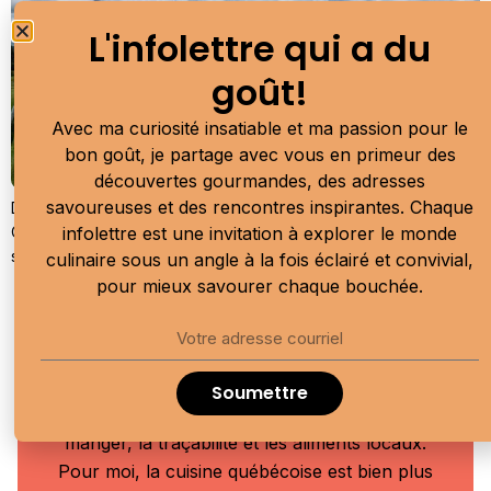
L'infolettre qui a du
goût!
Avec ma curiosité insatiable et ma passion pour le
bon goût, je partage avec vous en primeur des
découvertes gourmandes, des adresses
savoureuses et des rencontres inspirantes. Chaque
Dans les hauteurs de Sainte-Catherine-de-la-Jacques-Cartier,
infolettre est une invitation à explorer le monde
Champ DUO cultive la vigne comme on cultive une conviction,
soit avec patience, humilité et sens du lieu.
culinaire sous un angle à la fois éclairé et convivial,
pour mieux savourer chaque bouchée.
Moi, c'est Allison Van Rassel
Je suis une communicatrice culinaire
Soumettre
passionnée qui célèbre le plaisir de bien
manger, la traçabilité et les aliments locaux.
Pour moi, la cuisine québécoise est bien plus