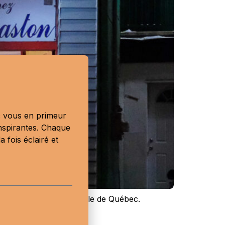
ec vous en primeur
nspirantes. Chaque
 fois éclairé et
re poutine du Centre-Ville de Québec.