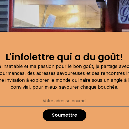
L'infolettre qui a du goût!
 insatiable et ma passion pour le bon goût, je partage av
ourmandes, des adresses savoureuses et des rencontres i
une invitation à explorer le monde culinaire sous un angle à la
convivial, pour mieux savourer chaque bouchée.
 poutine et de comfort food à toute heure, sert la meilleu
Soumettre