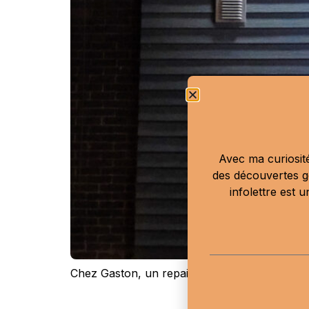
Avec ma curiosité
des découvertes g
infolettre est 
Chez Gaston, un repaire pour les amateurs de