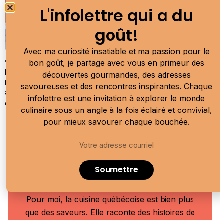
L'infolettre qui a du
goût!
Avec ma curiosité insatiable et ma passion pour le
J’ai parcouru le Canada d’un océan à l’autre à la recherche du
bon goût, je partage avec vous en primeur des
parfait sandwich déjeuner. De Terre-Neuve à Vancouver en
découvertes gourmandes, des adresses
passant par la Gaspésie, j’ai goûté, comparé et savouré ce plat
savoureuses et des rencontres inspirantes. Chaque
aussi réconfortant que créatif. Voici mes coups de cœur à
infolettre est une invitation à explorer le monde
découvrir. Bon appétit!
culinaire sous un angle à la fois éclairé et convivial,
pour mieux savourer chaque bouchée.
Moi, c'est Allison Van Rassel
Je suis une communicatrice culinaire
Soumettre
passionnée qui célèbre le plaisir de bien
manger, la traçabilité et les aliments locaux.
Pour moi, la cuisine québécoise est bien plus
que des saveurs. Elle raconte des histoires de