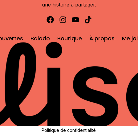
une histoire à partager.
ouvertes
Balado
Boutique
À propos
Me jo
Politique de confidentialité