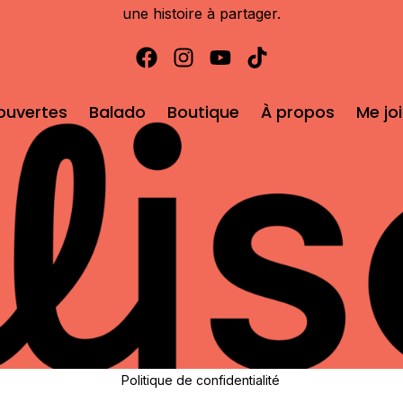
une histoire à partager.
ouvertes
Balado
Boutique
À propos
Me jo
Politique de confidentialité